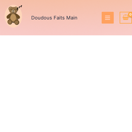
Aller
au
Doudous Faits Main
contenu