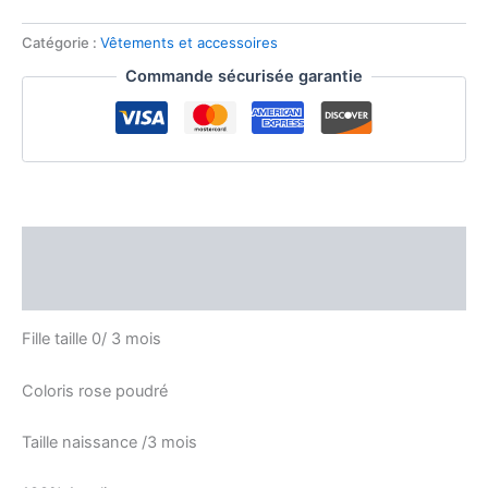
fille
0
Catégorie :
Vêtements et accessoires
/3mois
Commande sécurisée garantie
Description
Avis (0)
Fille taille 0/ 3 mois
Coloris rose poudré
Taille naissance /3 mois