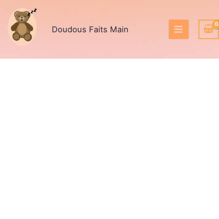
Aller
au
Doudous Faits Main
contenu