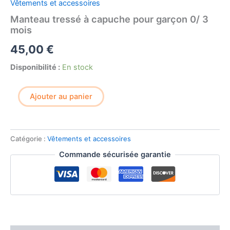
Vêtements et accessoires
Manteau tressé à capuche pour garçon 0/ 3
mois
45,00
€
Disponibilité :
En stock
quantité
Ajouter au panier
de
Manteau
tressé
à
Catégorie :
Vêtements et accessoires
capuche
pour
Commande sécurisée garantie
garçon
0/
3
mois