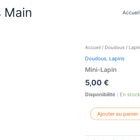
s Main
Accueil
Accueil
/
Doudous
/
Lapi
Doudous
,
Lapins
Mini-Lapin
5,00
€
Disponibilité :
En stoc
quantité
Ajouter au panier
de
Mini-
Lapin