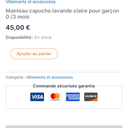
Vêtements et accessoires
Manteau capuche lavande claire pour garçon
0 /3 mois
45,00
€
Disponibilité :
En stock
quantité
Ajouter au panier
de
Manteau
capuche
lavande
Catégorie :
Vêtements et accessoires
claire
pour
Commande sécurisée garantie
garçon
0
/3
mois