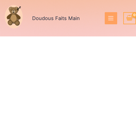
Aller
au
Doudous Faits Main
contenu