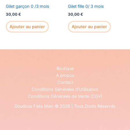
Gilet garçon 0 /3 mois
Gilet fille 0/ 3 mois
30,00
€
30,00
€
Ajouter au panier
Ajouter au panier
Boutique
À propos
Contact
Conditions Générales d’Utilisation
Conditions Générales de Vente (CGV)
Doudous Faits Main © 2026 | Tous Droits Réservés