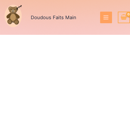
Aller
au
Doudous Faits Main
contenu