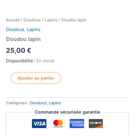
Accueil
/
Doudous
/
Lapins
/ Doudou lapin
Doudous
,
Lapins
Doudou lapin
25,00
€
Disponibilité :
En stock
quantité
Ajouter au panier
de
Doudou
lapin
Catégories :
Doudous
,
Lapins
Commande sécurisée garantie