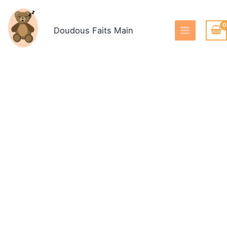
Aller
au
Doudous Faits Main
contenu