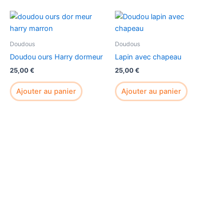
Doudous
Doudous
Doudou ours Harry dormeur
Lapin avec chapeau
25,00
€
25,00
€
Ajouter au panier
Ajouter au panier
Boutique
À propos
Contact
Conditions Générales d’Utilisation
Conditions Générales de Vente (CGV)