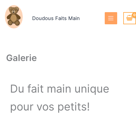
Aller
au
Doudous Faits Main
contenu
Galerie
Du fait main unique
pour vos petits!